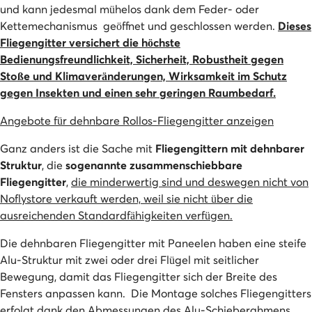
und kann jedesmal mühelos dank dem Feder- oder
Kettemechanismus geöffnet und geschlossen werden.
Dieses
Fliegengitter versichert die höchste
Bedienungsfreundlichkeit, Sicherheit, Robustheit gegen
Stoße und Klimaveränderungen, Wirksamkeit im Schutz
gegen Insekten und einen sehr geringen Raumbedarf.
Angebote für dehnbare Rollos-Fliegengitter anzeigen
Ganz anders ist die Sache mit
Fliegengittern mit dehnbarer
Struktur
, die
sogenannte zusammenschiebbare
Fliegengitter
,
die minderwertig sind und deswegen nicht von
Noflystore verkauft werden, weil sie nicht über die
ausreichenden Standardfähigkeiten verfügen.
Die dehnbaren Fliegengitter mit Paneelen haben eine steife
Alu-Struktur mit zwei oder drei Flügel mit seitlicher
Bewegung, damit das Fliegengitter sich der Breite des
Fensters anpassen kann. Die Montage solches Fliegengitters
erfolgt dank den Abmessungen des Alu-Schieberahmens,