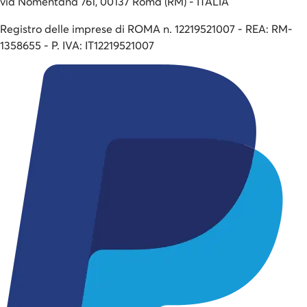
via Nomentana 761, 00137 Roma (RM) - ITALIA
Registro delle imprese di ROMA n. 12219521007 - REA: RM-
1358655 - P. IVA: IT12219521007