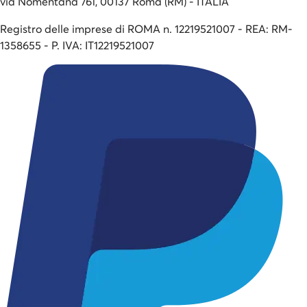
via Nomentana 761, 00137 Roma (RM) - ITALIA
Registro delle imprese di ROMA n. 12219521007 - REA: RM-
1358655 - P. IVA: IT12219521007