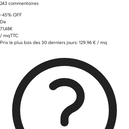
243
commentaires
-
45
%
OFF
De
71
,
48
€
/
mq
TTC
Prix le plus bas des 30 derniers jours
:
129.96
€
/
mq