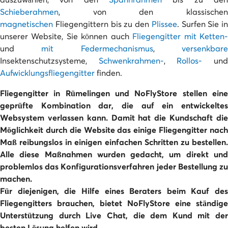
Schieberahmen
, von den klassischen
magnetischen
Fliegengittern bis zu den
Plissee
. Surfen Sie in
unserer Website, Sie können auch
Fliegengitter mit Ketten
und
mit Federmechanismus
,
versenkbar
Insektenschutzsysteme,
Schwenkrahmen-
,
Rollos-
un
Aufwicklungsfliegengitter
finden.
Fliegengitter in Rümelingen und NoFlyStore stellen eine
geprüfte Kombination dar, die
auf ein entwickelte
Websystem verlassen kann. Damit hat die Kundschaft die
Möglichkeit
durch die Website das einige Fliegengitter nac
Maß
reibungslos in einigen einfachen Schritten zu bestellen.
Alle diese Maßnahmen wurden gedacht, um direkt und
problemlos das Konfigurationsverfahren jeder Bestellung zu
machen.
Für diejenigen, die Hilfe eines Beraters beim Kauf des
Fliegengitters brauchen, bietet NoFlyStore eine ständige
Unterstützung durch Live Chat, die dem Kund mit der
besten Lösung helfen wird.